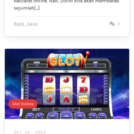
baccarat online. Nah, Disini kita akan membahas
sejumlah[…]
Rudi Agus
0
Slot Online
Dec 14, 2022