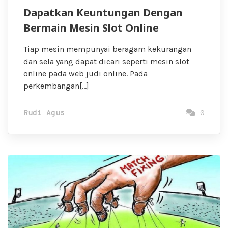
Dapatkan Keuntungan Dengan
Bermain Mesin Slot Online
Tiap mesin mempunyai beragam kekurangan
dan sela yang dapat dicari seperti mesin slot
online pada web judi online. Pada
perkembangan[…]
Rudi Agus
0