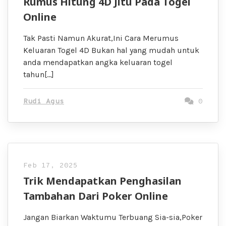
Rumus Hitung 4D Jitu Pada Togel
Online
Tak Pasti Namun Akurat,Ini Cara Merumus
Keluaran Togel 4D Bukan hal yang mudah untuk
anda mendapatkan angka keluaran togel
tahun[…]
Rudi Agus
0
Feb 17, 2025
Trik Mendapatkan Penghasilan
Tambahan Dari Poker Online
Jangan Biarkan Waktumu Terbuang Sia-sia,Poker