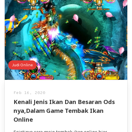
Judi Online
Feb 16, 2020
Kenali Jenis Ikan Dan Besaran Ods
nya,Dalam Game Tembak Ikan
Online
Sejatinya cara main tembak ikan online biar