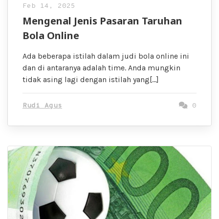
Feb 14, 2025
Mengenal Jenis Pasaran Taruhan
Bola Online
Ada beberapa istilah dalam judi bola online ini
dan di antaranya adalah time. Anda mungkin
tidak asing lagi dengan istilah yang[…]
Rudi Agus
0