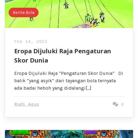
Berita Bola
Feb 14, 2023
Eropa Dijuluki Raja Pengaturan
Skor Dunia
Eropa Dijuluki Raja “Pengaturan Skor Dunia” Di
balik “yang asyik” dari tayangan bola ternyata
ada badai heboh yang didalangi[…]
Rudi Agus
0