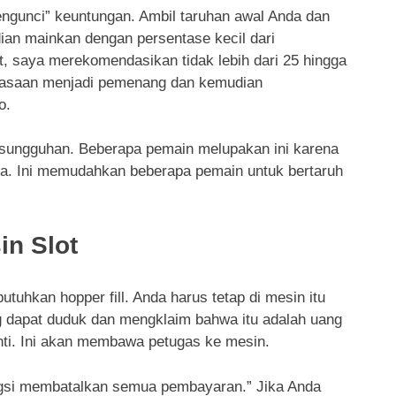
ngunci” keuntungan. Ambil taruhan awal Anda dan
ian mainkan dengan persentase kecil dari
 saya merekomendasikan tidak lebih dari 25 hingga
perasaan menjadi pemenang dan kemudian
o.
g sungguhan. Beberapa pemain melupakan ini karena
nya. Ini memudahkan beberapa pemain untuk bertaruh
in Slot
hkan hopper fill. Anda harus tetap di mesin itu
g dapat duduk dan mengklaim bahwa itu adalah uang
ti. Ini akan membawa petugas ke mesin.
ungsi membatalkan semua pembayaran.” Jika Anda