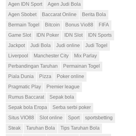
Agen IDN Sport
Agen Judi Bola
Agen Sbobet
Baccarat Online
Berita Bola
Bermain Togel
Bitcoin
Bonus Vio88
FIFA
Game Slot
IDN Poker
IDN Slot
IDN Sports
Jackpot
Judi Bola
Judi online
Judi Togel
Liverpool
Manchester City
Mix Parlay
Perbandingan Taruhan
Permainan Togel
Piala Dunia
Pizza
Poker online
Pragmatic Play
Premier league
Rumus Baccarat
Sepak bola
Sepak bola Eropa
Serba serbi poker
Situs VIO88
Slot online
Sport
sportsbetting
Steak
Taruhan Bola
Tips Taruhan Bola