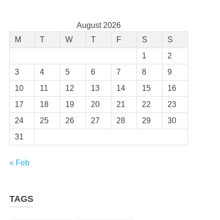
August 2026
M
T
W
T
F
S
S
1
2
3
4
5
6
7
8
9
10
11
12
13
14
15
16
17
18
19
20
21
22
23
24
25
26
27
28
29
30
31
« Feb
TAGS