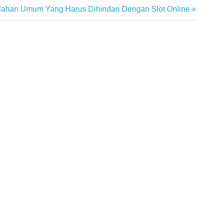
lahan Umum Yang Harus Dihindari Dengan Slot Online