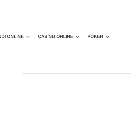
UDI ONLINE
CASINO ONLINE
POKER