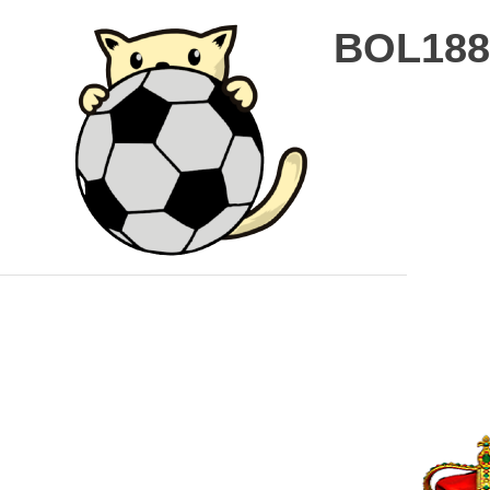
Skip
BOL188
to
content
Situs
Judi
Online
Terbaik
Terpercaya