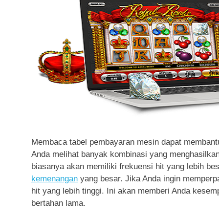
Membaca tabel pembayaran mesin dapat membantu 
Anda melihat banyak kombinasi yang menghasilkan
biasanya akan memiliki frekuensi hit yang lebih be
kemenangan
yang besar. Jika Anda ingin memperpa
hit yang lebih tinggi. Ini akan memberi Anda kese
bertahan lama.