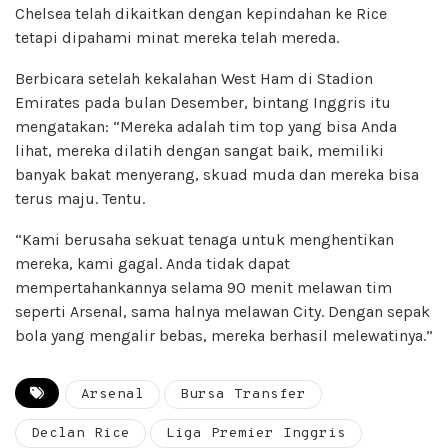
Chelsea telah dikaitkan dengan kepindahan ke Rice
tetapi dipahami minat mereka telah mereda.
Berbicara setelah kekalahan West Ham di Stadion
Emirates pada bulan Desember, bintang Inggris itu
mengatakan: “Mereka adalah tim top yang bisa Anda
lihat, mereka dilatih dengan sangat baik, memiliki
banyak bakat menyerang, skuad muda dan mereka bisa
terus maju. Tentu.
“Kami berusaha sekuat tenaga untuk menghentikan
mereka, kami gagal. Anda tidak dapat
mempertahankannya selama 90 menit melawan tim
seperti Arsenal, sama halnya melawan City. Dengan sepak
bola yang mengalir bebas, mereka berhasil melewatinya.”
Arsenal
Bursa Transfer
Declan Rice
Liga Premier Inggris